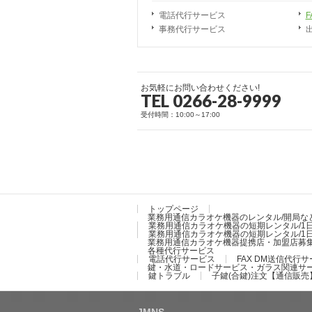
電話代行サービス
事務代行サービス
お気軽にお問い合わせください!
TEL 0266-28-9999
受付時間：10:00～17:00
トップページ
業務用通信カラオケ機器のレンタル/開局な
業務用通信カラオケ機器の短期レンタル/1
業務用通信カラオケ機器の短期レンタル/1
業務用通信カラオケ機器提携店・加盟店募
各種代行サービス
電話代行サービス
FAX DM送信代行
鍵・水道・ロードサービス・ガラス関連サ
鍵トラブル
子鍵(合鍵)注文【通信販売
JMNS